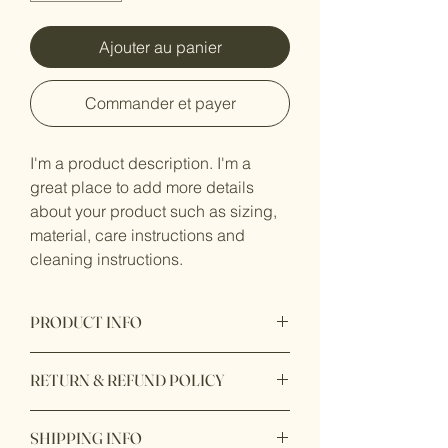
Ajouter au panier
Commander et payer
I'm a product description. I'm a 
great place to add more details 
about your product such as sizing, 
material, care instructions and 
cleaning instructions.
PRODUCT INFO
I'm a product detail. I'm a great place to
RETURN & REFUND POLICY
add more information about your
product such as sizing, material, care
I’m a Return and Refund policy. I’m a
and cleaning instructions. This is also a
SHIPPING INFO
great place to let your customers know
great space to write what makes this