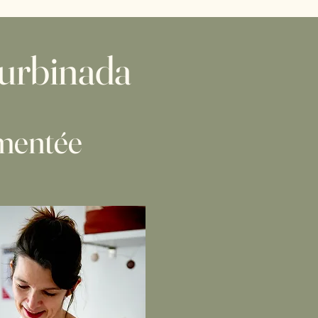
Turbinada
imentée