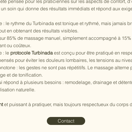
té pensée pour les praticiennes sur les aspects de confort, d
er un soin qui donne des résultats immédiats et répond aux exig
: le rythme du Turbinada est tonique et rythmé, mais jamais br
t en obtenant des résultats visibles.
asé sur 85% de massage manuel, simplement accompagné à 15% de
ant ou coûteux.
 : le
protocole Turbinada
est conçu pour être pratiqué en respe
 pensés pour éviter les douleurs lombaires, les tensions au ni
otone : les gestes ne sont pas répétitifs. Le massage alterne
e et de tonification.
ui répond à plusieurs besoins : remodelage, drainage et déten
lisation naturelle.
nt
et puissant à pratiquer, mais toujours respectueux du corps de
Contact